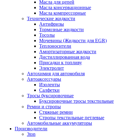
Масла для цепей
Масла консервационные
Масла компрессорные
Технические жидкости
Антифризы
Тормозные жидкости
Тосолы
Мочевины (Жидкости для EGR)
Теплоносители
Амортизаторные жидкости
Дистиллированная вода
Присадки к топливу
Электролит
Автохимия для автомобиля
Автоаксессуары
Изоленты
Салфетки
Тросы буксировочные
Буксировочные тросы текстильные
Ремни и стропы
Стяжные ремни
Стропы текстильные петлевые
Автомобильные аккумуляторы
Производители
3ton