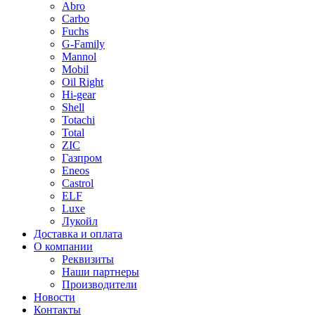
Abro
Carbo
Fuchs
G-Family
Mannol
Mobil
Oil Right
Hi-gear
Shell
Totachi
Total
ZIC
Газпром
Еneos
Сastrol
ELF
Luxe
Лукойл
Доставка и оплата
О компании
Реквизиты
Наши партнеры
Производители
Новости
Контакты