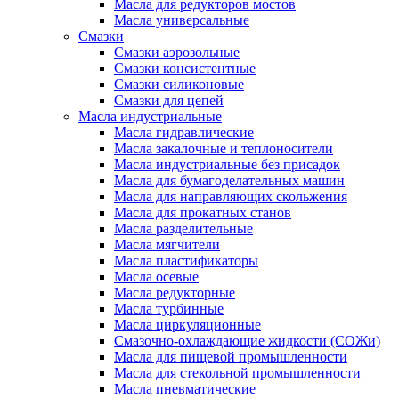
Масла для редукторов мостов
Масла универсальные
Cмазки
Смазки аэрозольные
Смазки консистентные
Смазки силиконовые
Смазки для цепей
Масла индустриальные
Масла гидравлические
Масла закалочные и теплоносители
Масла индустриальные без присадок
Масла для бумагоделательных машин
Масла для направляющих скольжения
Масла для прокатных станов
Масла разделительные
Масла мягчители
Масла пластификаторы
Масла осевые
Масла редукторные
Масла турбинные
Масла циркуляционные
Смазочно-охлаждающие жидкости (СОЖи)
Масла для пищевой промышленности
Масла для стекольной промышленности
Масла пневматические