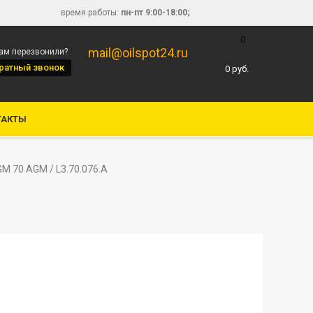
время работы:
пн-пт 9:00-18:00;
0
mail@oilspot24.ru
вам перезвонили?
ратный звонок
0
руб.
ТАКТЫ
 70 AGM / L3.70.076.A