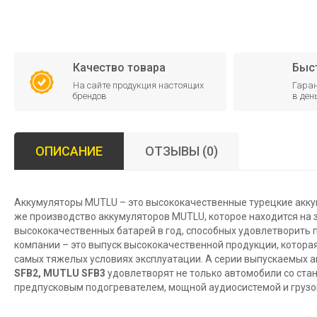
Качество товара
Быс
На сайте продукция настоящих
Гаран
брендов
в ден
ОПИСАНИЕ
ОТЗЫВЫ (0)
Аккумуляторы MUTLU – это высококачественные турецкие аккум
же производство аккумуляторов MUTLU, которое находится на 
высококачественных батарей в год, способных удовлетворить 
компании – это выпуск высококачественной продукции, котор
самых тяжелых условиях эксплуатации. А серии выпускаемых 
SFB2,
MUTLU
SFB3
удовлетворят не только автомобили со стан
предпусковым подогревателем, мощной аудиосистемой и груз