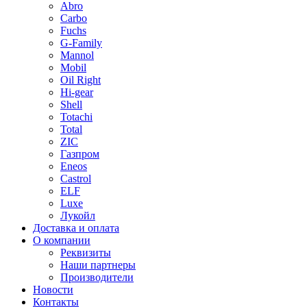
Abro
Carbo
Fuchs
G-Family
Mannol
Mobil
Oil Right
Hi-gear
Shell
Totachi
Total
ZIC
Газпром
Еneos
Сastrol
ELF
Luxe
Лукойл
Доставка и оплата
О компании
Реквизиты
Наши партнеры
Производители
Новости
Контакты