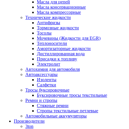
Масла для цепей
Масла консервационные
Масла компрессорные
Технические жидкости
Антифризы
Тормозные жидкости
Тосолы
Мочевины (Жидкости для EGR)
Теплоносители
Амортизаторные жидкости
Дистиллированная вода
Присадки к топливу
Электролит
Автохимия для автомобиля
Автоаксессуары
Изоленты
Салфетки
Тросы буксировочные
Буксировочные тросы текстильные
Ремни и стропы
Стяжные ремни
Стропы текстильные петлевые
Автомобильные аккумуляторы
Производители
3ton