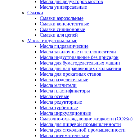
Масла для редукторов мостов
Масла универсальные
Cмазки
Смазки аэрозольные
Смазки консистентные
Смазки силиконовые
Смазки для цепей
Масла индустриальные
Масла гидравлические
Масла закалочные и теплоносители
Масла индустриальные без присадок
Масла для бумагоделательных машин
Масла для направляющих скольжения
Масла для прокатных станов
Масла разделительные
Масла мягчители
Масла пластификаторы
Масла осевые
Масла редукторные
Масла турбинные
Масла циркуляционные
Смазочно-охлаждающие жидкости (СОЖи)
Масла для пищевой промышленности
Масла для стекольной промышленности
Масла пневматические