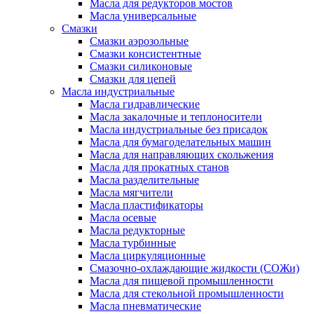
Масла для редукторов мостов
Масла универсальные
Cмазки
Смазки аэрозольные
Смазки консистентные
Смазки силиконовые
Смазки для цепей
Масла индустриальные
Масла гидравлические
Масла закалочные и теплоносители
Масла индустриальные без присадок
Масла для бумагоделательных машин
Масла для направляющих скольжения
Масла для прокатных станов
Масла разделительные
Масла мягчители
Масла пластификаторы
Масла осевые
Масла редукторные
Масла турбинные
Масла циркуляционные
Смазочно-охлаждающие жидкости (СОЖи)
Масла для пищевой промышленности
Масла для стекольной промышленности
Масла пневматические