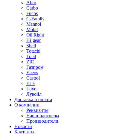
Abro
Carbo
Fuchs
G-Family
Mannol
Mobil
Oil Right
Hi-gear
Shell
Totachi
Total
ZIC
Газпром
Еneos
Сastrol
ELF
Luxe
Лукойл
Доставка и оплата
О компании
Реквизиты
Наши партнеры
Производители
Новости
Контакты