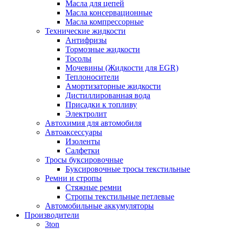
Масла для цепей
Масла консервационные
Масла компрессорные
Технические жидкости
Антифризы
Тормозные жидкости
Тосолы
Мочевины (Жидкости для EGR)
Теплоносители
Амортизаторные жидкости
Дистиллированная вода
Присадки к топливу
Электролит
Автохимия для автомобиля
Автоаксессуары
Изоленты
Салфетки
Тросы буксировочные
Буксировочные тросы текстильные
Ремни и стропы
Стяжные ремни
Стропы текстильные петлевые
Автомобильные аккумуляторы
Производители
3ton