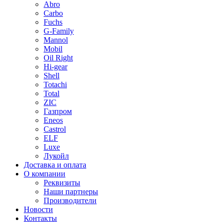
Abro
Carbo
Fuchs
G-Family
Mannol
Mobil
Oil Right
Hi-gear
Shell
Totachi
Total
ZIC
Газпром
Еneos
Сastrol
ELF
Luxe
Лукойл
Доставка и оплата
О компании
Реквизиты
Наши партнеры
Производители
Новости
Контакты