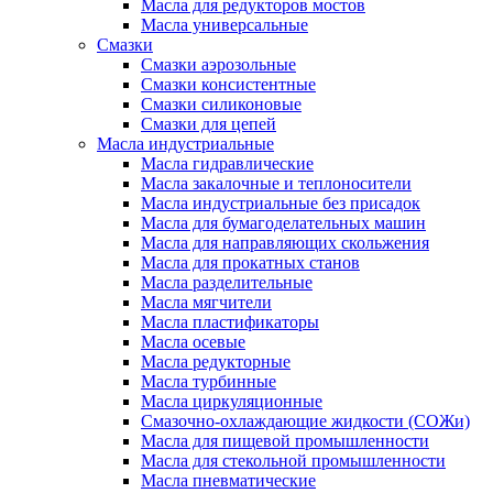
Масла для редукторов мостов
Масла универсальные
Cмазки
Смазки аэрозольные
Смазки консистентные
Смазки силиконовые
Смазки для цепей
Масла индустриальные
Масла гидравлические
Масла закалочные и теплоносители
Масла индустриальные без присадок
Масла для бумагоделательных машин
Масла для направляющих скольжения
Масла для прокатных станов
Масла разделительные
Масла мягчители
Масла пластификаторы
Масла осевые
Масла редукторные
Масла турбинные
Масла циркуляционные
Смазочно-охлаждающие жидкости (СОЖи)
Масла для пищевой промышленности
Масла для стекольной промышленности
Масла пневматические