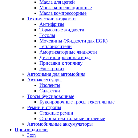
Масла для цепей
Масла консервационные
Масла компрессорные
Технические жидкости
Антифризы
Тормозные жидкости
Тосолы
Мочевины (Жидкости для EGR)
Теплоносители
Амортизаторные жидкости
Дистиллированная вода
Присадки к топливу
Электролит
Автохимия для автомобиля
Автоаксессуары
Изоленты
Салфетки
Тросы буксировочные
Буксировочные тросы текстильные
Ремни и стропы
Стяжные ремни
Стропы текстильные петлевые
Автомобильные аккумуляторы
Производители
3ton