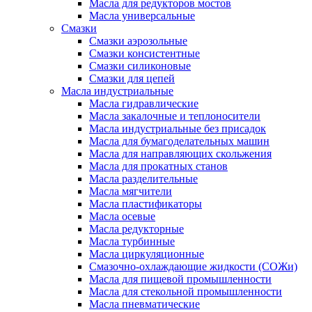
Масла для редукторов мостов
Масла универсальные
Cмазки
Смазки аэрозольные
Смазки консистентные
Смазки силиконовые
Смазки для цепей
Масла индустриальные
Масла гидравлические
Масла закалочные и теплоносители
Масла индустриальные без присадок
Масла для бумагоделательных машин
Масла для направляющих скольжения
Масла для прокатных станов
Масла разделительные
Масла мягчители
Масла пластификаторы
Масла осевые
Масла редукторные
Масла турбинные
Масла циркуляционные
Смазочно-охлаждающие жидкости (СОЖи)
Масла для пищевой промышленности
Масла для стекольной промышленности
Масла пневматические