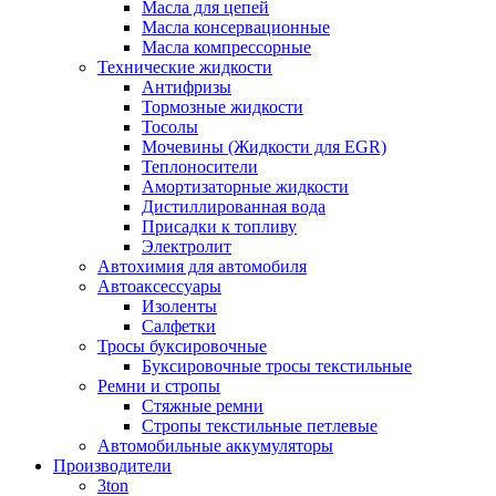
Масла для цепей
Масла консервационные
Масла компрессорные
Технические жидкости
Антифризы
Тормозные жидкости
Тосолы
Мочевины (Жидкости для EGR)
Теплоносители
Амортизаторные жидкости
Дистиллированная вода
Присадки к топливу
Электролит
Автохимия для автомобиля
Автоаксессуары
Изоленты
Салфетки
Тросы буксировочные
Буксировочные тросы текстильные
Ремни и стропы
Стяжные ремни
Стропы текстильные петлевые
Автомобильные аккумуляторы
Производители
3ton