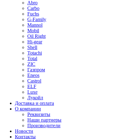
Abro
Carbo
Fuchs
G-Family
Mannol
Mobil
Oil Right
Hi-gear
Shell
Totachi
Total
ZIC
Газпром
Еneos
Сastrol
ELF
Luxe
Лукойл
Доставка и оплата
О компании
Реквизиты
Наши партнеры
Производители
Новости
Контакты