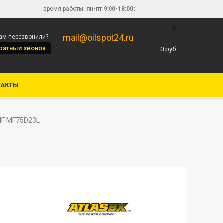
время работы:
пн-пт 9:00-18:00;
0
mail@oilspot24.ru
вам перезвонили?
ратный звонок
0
руб.
ТАКТЫ
MF MF75D23L