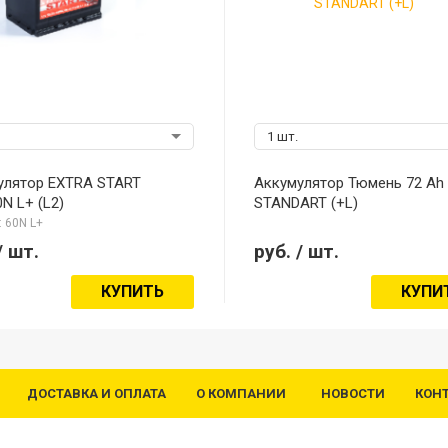
1 шт.
улятор EXTRA START
Аккумулятор Тюмень 72 Ah
N L+ (L2)
STANDART (+L)
 60N L+
/ шт.
руб.
/ шт.
КУПИТЬ
КУПИ
ДОСТАВКА И ОПЛАТА
О КОМПАНИИ
НОВОСТИ
КОН