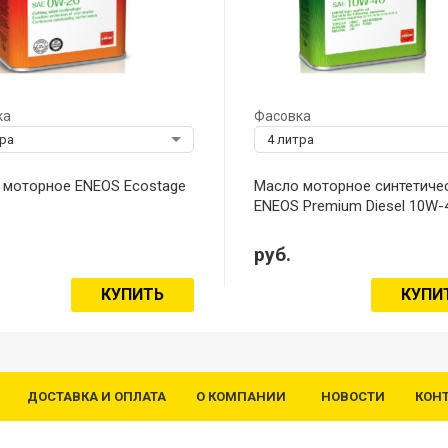
ка
Фасовка
тра
4 литра
 моторное ENEOS Ecostage
Масло моторное синтетиче
ENEOS Premium Diesel 10W-
руб.
КУПИТЬ
КУПИ
ДОСТАВКА И ОПЛАТА
О КОМПАНИИ
НОВОСТИ
КОН