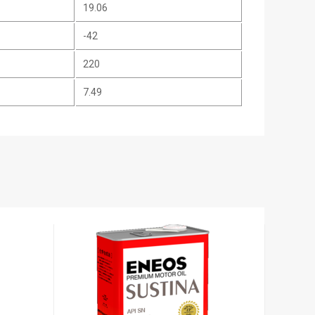
19.06
-42
220
7.49