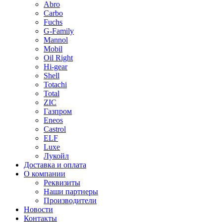
Abro
Carbo
Fuchs
G-Family
Mannol
Mobil
Oil Right
Hi-gear
Shell
Totachi
Total
ZIC
Газпром
Еneos
Сastrol
ELF
Luxe
Лукойл
Доставка и оплата
О компании
Реквизиты
Наши партнеры
Производители
Новости
Контакты