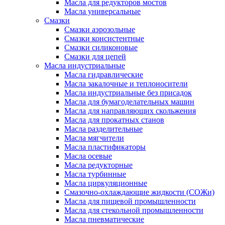
Масла для редукторов мостов
Масла универсальные
Cмазки
Смазки аэрозольные
Смазки консистентные
Смазки силиконовые
Смазки для цепей
Масла индустриальные
Масла гидравлические
Масла закалочные и теплоносители
Масла индустриальные без присадок
Масла для бумагоделательных машин
Масла для направляющих скольжения
Масла для прокатных станов
Масла разделительные
Масла мягчители
Масла пластификаторы
Масла осевые
Масла редукторные
Масла турбинные
Масла циркуляционные
Смазочно-охлаждающие жидкости (СОЖи)
Масла для пищевой промышленности
Масла для стекольной промышленности
Масла пневматические