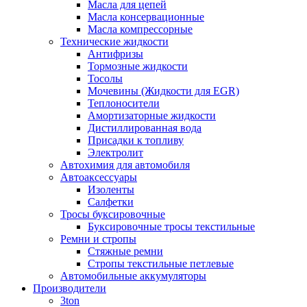
Масла для цепей
Масла консервационные
Масла компрессорные
Технические жидкости
Антифризы
Тормозные жидкости
Тосолы
Мочевины (Жидкости для EGR)
Теплоносители
Амортизаторные жидкости
Дистиллированная вода
Присадки к топливу
Электролит
Автохимия для автомобиля
Автоаксессуары
Изоленты
Салфетки
Тросы буксировочные
Буксировочные тросы текстильные
Ремни и стропы
Стяжные ремни
Стропы текстильные петлевые
Автомобильные аккумуляторы
Производители
3ton