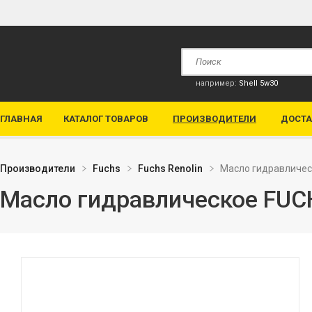
например:
Shell 5w30
ГЛАВНАЯ
КАТАЛОГ ТОВАРОВ
ПРОИЗВОДИТЕЛИ
ДОСТА
Производители
Fuchs
Fuchs Renolin
Масло гидравличес
Масло гидравлическое FUC