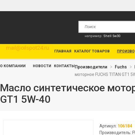
например:
Shell 5w30
mail@oilspot24.ru
ГЛАВНАЯ
КАТАЛОГ ТОВАРОВ
ПРОИЗВО
О КОМПАНИИ
НОВОСТИ
КОНТАКТЫ
Производители
Fuchs
моторное FUCHS TITAN GT1 5
Масло синтетическое мото
GT1 5W-40
Артикул:
106184
Производитель: 