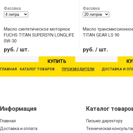
Фасовка
Фасовка
Масло синтетическое моторное
Масло трансмиссионно
FUCHS TITAN SUPERSYN LONGLIFE
TITAN GEAR LS 90
0W-30
Модель: ATF
руб.
/ шт.
руб.
/ шт.
КУПИТЬ
КУ
ГЛАВНАЯ
КАТАЛОГ ТОВАРОВ
ПРОИЗВОДИТЕЛИ
ДОСТАВКА И ОП
Информация
Каталог товаро
Главная
Письмо директору
Доставка и оплата
Техническая консульт