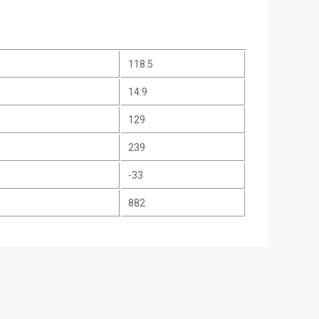
118.5
14.9
129
239
-33
882