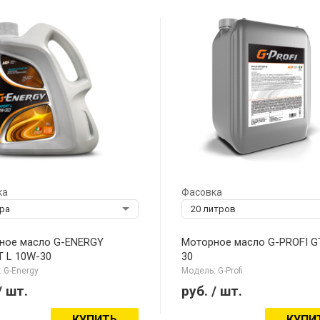
ка
Фасовка
тра
20 литров
ное масло G-ENERGY
Моторное масло G-PROFI G
T L 10W-30
30
 G-Energy
Модель: G-Profi
/ шт.
руб.
/ шт.
КУПИТЬ
КУПИ