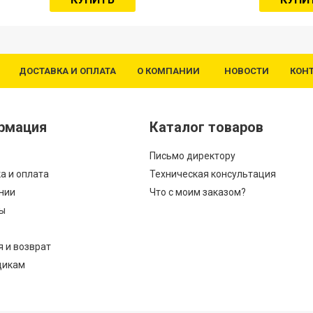
ДОСТАВКА И ОПЛАТА
О КОМПАНИИ
НОВОСТИ
КОН
рмация
Каталог товаров
Письмо директору
а и оплата
Техническая консультация
нии
Что с моим заказом?
ы
я и возврат
щикам