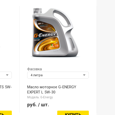
Фасовка
4 литра
TS 5W-
Масло моторное G-ENERGY
EXPERT L 5W-30
Модель: G-Energy
руб.
/ шт.
ТЬ
КУПИТЬ