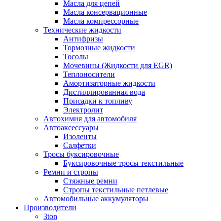
Масла для цепей
Масла консервационные
Масла компрессорные
Технические жидкости
Антифризы
Тормозные жидкости
Тосолы
Мочевины (Жидкости для EGR)
Теплоносители
Амортизаторные жидкости
Дистиллированная вода
Присадки к топливу
Электролит
Автохимия для автомобиля
Автоаксессуары
Изоленты
Салфетки
Тросы буксировочные
Буксировочные тросы текстильные
Ремни и стропы
Стяжные ремни
Стропы текстильные петлевые
Автомобильные аккумуляторы
Производители
3ton