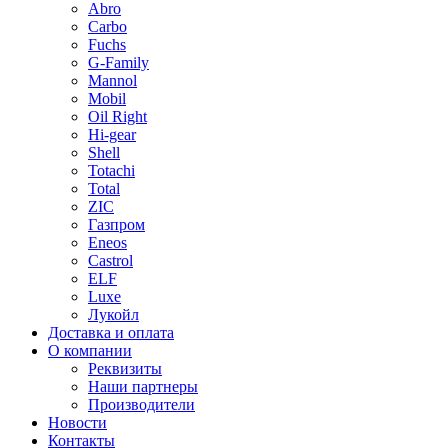
Abro
Carbo
Fuchs
G-Family
Mannol
Mobil
Oil Right
Hi-gear
Shell
Totachi
Total
ZIC
Газпром
Еneos
Сastrol
ELF
Luxe
Лукойл
Доставка и оплата
О компании
Реквизиты
Наши партнеры
Производители
Новости
Контакты