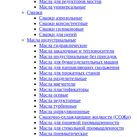
Масла для редукторов мостов
Масла универсальные
Cмазки
Смазки аэрозольные
Смазки консистентные
Смазки силиконовые
Смазки для цепей
Масла индустриальные
Масла гидравлические
Масла закалочные и теплоносители
Масла индустриальные без присадок
Масла для бумагоделательных машин
Масла для направляющих скольжения
Масла для прокатных станов
Масла разделительные
Масла мягчители
Масла пластификаторы
Масла осевые
Масла редукторные
Масла турбинные
Масла циркуляционные
Смазочно-охлаждающие жидкости (СОЖи)
Масла для пищевой промышленности
Масла для стекольной промышленности
Масла пневматические