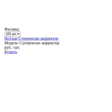
Фасовка
Hi-Gear Супероктан–корректор
Модель: Супероктан–корректор
руб.
/ шт.
Купить