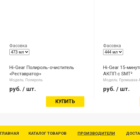
Фасовка
Фасовка
Hi-Gear Полироль-очиститель
Hi-Gear 15-мину
«Реставратор»
АКПП с SMT²
Модель: Полироль
Модель: Промывка 
руб.
/ шт.
руб.
/ шт.
КУПИТЬ
ГЛАВНАЯ
КАТАЛОГ ТОВАРОВ
ПРОИЗВОДИТЕЛИ
ДОСТА