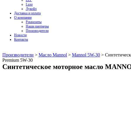
ELF
Luxe
Лукойл
Доставка и оплата
О компании
Реквизиты
Наши партнеры
Производители
Новости
Контакты
Производители
>
Масло Mannol
>
Mannol 5W-30
>
Синтетичес
Premium 5W-30
Синтетическое моторное масло MANNO