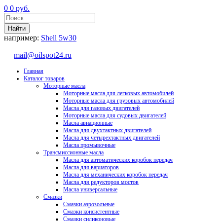
0
0
руб.
например:
Shell 5w30
mail@oilspot24.ru
Главная
Каталог товаров
Моторные масла
Моторные масла для легковых автомобилей
Моторные масла для грузовых автомобилей
Масла для газовых двигателей
Моторные масла для судовых двигателей
Масла авиационные
Масла для двухтактных двигателей
Масла для четырехтактных двигателей
Масла промывочные
Трансмиссионные масла
Масла для автоматических коробок передач
Масла для вариаторов
Масла для механических коробок передач
Масла для редукторов мостов
Масла универсальные
Cмазки
Смазки аэрозольные
Смазки консистентные
Смазки силиконовые