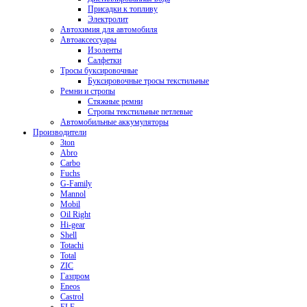
Присадки к топливу
Электролит
Автохимия для автомобиля
Автоаксессуары
Изоленты
Салфетки
Тросы буксировочные
Буксировочные тросы текстильные
Ремни и стропы
Стяжные ремни
Стропы текстильные петлевые
Автомобильные аккумуляторы
Производители
3ton
Abro
Carbo
Fuchs
G-Family
Mannol
Mobil
Oil Right
Hi-gear
Shell
Totachi
Total
ZIC
Газпром
Еneos
Сastrol