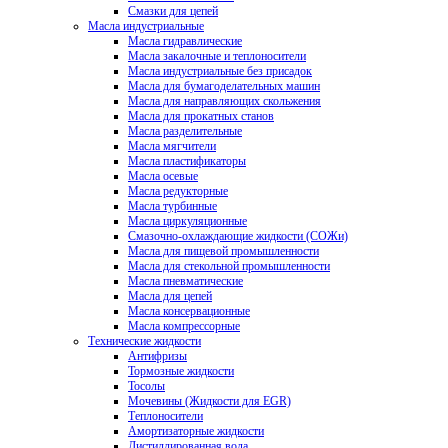
Смазки для цепей
Масла индустриальные
Масла гидравлические
Масла закалочные и теплоносители
Масла индустриальные без присадок
Масла для бумагоделательных машин
Масла для направляющих скольжения
Масла для прокатных станов
Масла разделительные
Масла мягчители
Масла пластификаторы
Масла осевые
Масла редукторные
Масла турбинные
Масла циркуляционные
Смазочно-охлаждающие жидкости (СОЖи)
Масла для пищевой промышленности
Масла для стекольной промышленности
Масла пневматические
Масла для цепей
Масла консервационные
Масла компрессорные
Технические жидкости
Антифризы
Тормозные жидкости
Тосолы
Мочевины (Жидкости для EGR)
Теплоносители
Амортизаторные жидкости
Дистиллированная вода