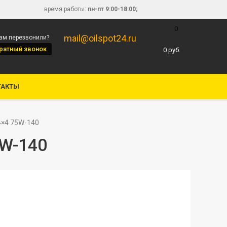
время работы:
пн-пт 9:00-18:00;
0
mail@oilspot24.ru
вам перезвонили?
ратный звонок
0
руб.
ТАКТЫ
×4 75W-140
W-140