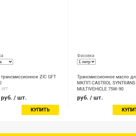
ка
Фасовка
 трансмиссионное ZIC GFT
Трансмиссионное масло дл
0
МКПП CASTROL SYNTRANS
MULTIVEHICLE 75W-90
 GFT
Модель: Syntrans
руб.
/ шт.
руб.
/ шт.
КУПИТЬ
КУПИ