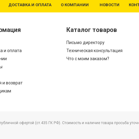
ДОСТАВКА И ОПЛАТА
О КОМПАНИИ
НОВОСТИ
КОН
рмация
Каталог товаров
Письмо директору
а и оплата
Техническая консультация
нии
Что с моим заказом?
ы
я и возврат
щикам
бличной офертой (ст.435 ГК РФ). Стоимость и наличие товара просьба уточ