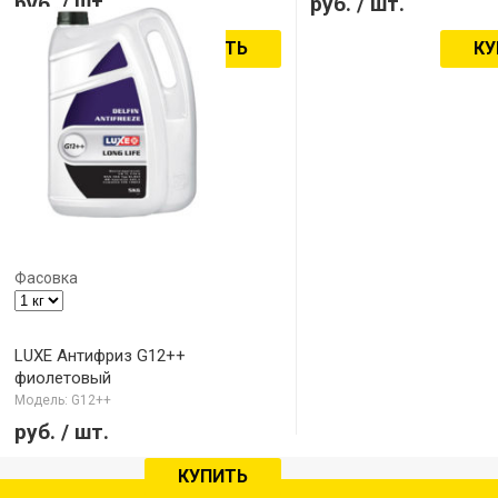
руб.
/ шт.
руб.
/ шт.
КУПИТЬ
КУ
Фасовка
LUXE Антифриз G12++
фиолетовый
Модель: G12++
руб.
/ шт.
КУПИТЬ