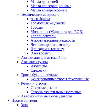
Масла для цепей
Масла консервационные
Масла компрессорные
Технические жидкости
Антифризы
Тормозные жидкости
Тосолы
Мочевины (Жидкости для EGR)
Теплоносители
Амортизаторные жидкости
Дистиллированная вода
Присадки к топливу
Электролит
Автохимия для автомобиля
Автоаксессуары
Изоленты
Салфетки
Тросы буксировочные
Буксировочные тросы текстильные
Ремни и стропы
Стяжные ремни
Стропы текстильные петлевые
Автомобильные аккумуляторы
Производители
3ton