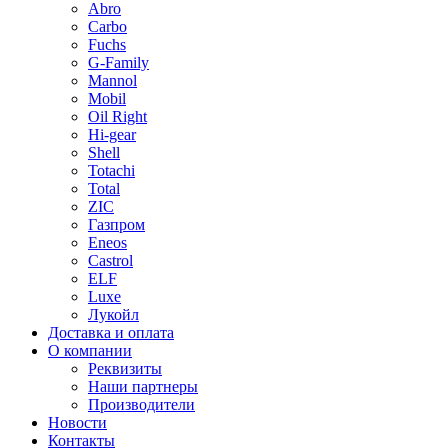
Abro
Carbo
Fuchs
G-Family
Mannol
Mobil
Oil Right
Hi-gear
Shell
Totachi
Total
ZIC
Газпром
Еneos
Сastrol
ELF
Luxe
Лукойл
Доставка и оплата
О компании
Реквизиты
Наши партнеры
Производители
Новости
Контакты