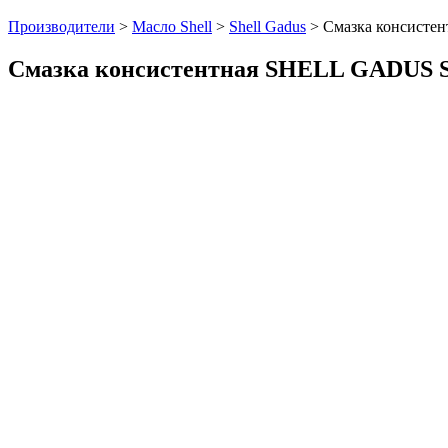
Производители
>
Масло Shell
>
Shell Gadus
>
Смазка консисте
Смазка консистентная SHELL GADUS S