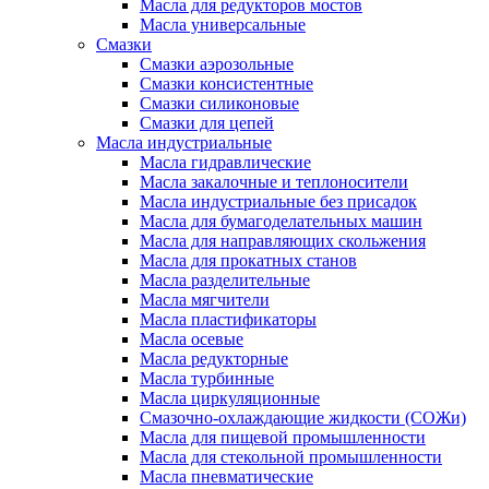
Масла для редукторов мостов
Масла универсальные
Cмазки
Смазки аэрозольные
Смазки консистентные
Смазки силиконовые
Смазки для цепей
Масла индустриальные
Масла гидравлические
Масла закалочные и теплоносители
Масла индустриальные без присадок
Масла для бумагоделательных машин
Масла для направляющих скольжения
Масла для прокатных станов
Масла разделительные
Масла мягчители
Масла пластификаторы
Масла осевые
Масла редукторные
Масла турбинные
Масла циркуляционные
Смазочно-охлаждающие жидкости (СОЖи)
Масла для пищевой промышленности
Масла для стекольной промышленности
Масла пневматические