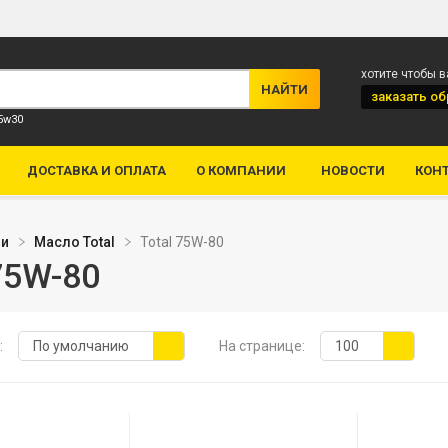
хотите чтобы 
заказать
об
 5w30
ДОСТАВКА И ОПЛАТА
О КОМПАНИИ
НОВОСТИ
КОН
ли
Масло Total
Total 75W-80
 75W-80
:
По умолчанию
На странице:
100