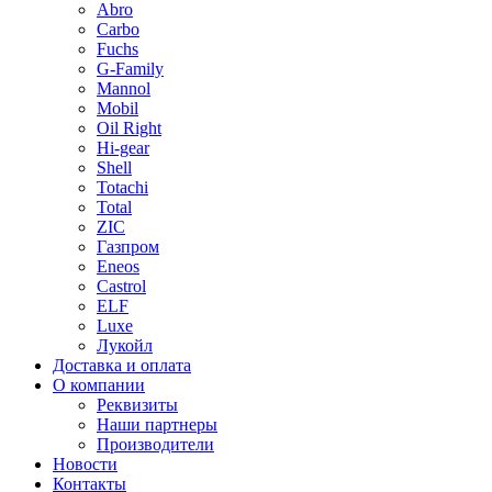
Abro
Carbo
Fuchs
G-Family
Mannol
Mobil
Oil Right
Hi-gear
Shell
Totachi
Total
ZIC
Газпром
Еneos
Сastrol
ELF
Luxe
Лукойл
Доставка и оплата
О компании
Реквизиты
Наши партнеры
Производители
Новости
Контакты