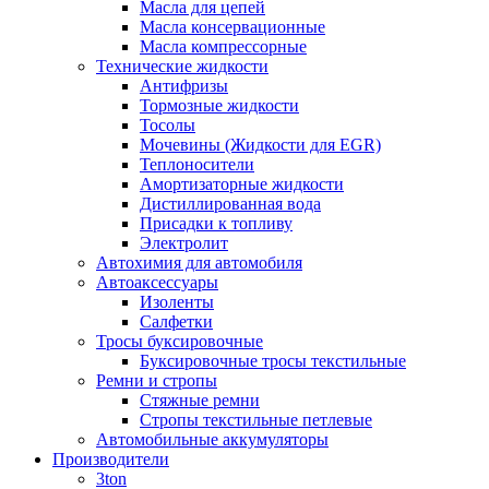
Масла для цепей
Масла консервационные
Масла компрессорные
Технические жидкости
Антифризы
Тормозные жидкости
Тосолы
Мочевины (Жидкости для EGR)
Теплоносители
Амортизаторные жидкости
Дистиллированная вода
Присадки к топливу
Электролит
Автохимия для автомобиля
Автоаксессуары
Изоленты
Салфетки
Тросы буксировочные
Буксировочные тросы текстильные
Ремни и стропы
Стяжные ремни
Стропы текстильные петлевые
Автомобильные аккумуляторы
Производители
3ton