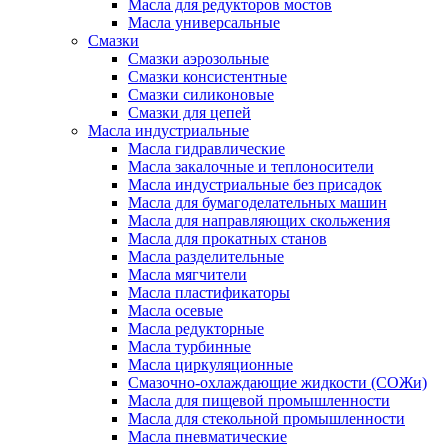
Масла для редукторов мостов
Масла универсальные
Cмазки
Смазки аэрозольные
Смазки консистентные
Смазки силиконовые
Смазки для цепей
Масла индустриальные
Масла гидравлические
Масла закалочные и теплоносители
Масла индустриальные без присадок
Масла для бумагоделательных машин
Масла для направляющих скольжения
Масла для прокатных станов
Масла разделительные
Масла мягчители
Масла пластификаторы
Масла осевые
Масла редукторные
Масла турбинные
Масла циркуляционные
Смазочно-охлаждающие жидкости (СОЖи)
Масла для пищевой промышленности
Масла для стекольной промышленности
Масла пневматические