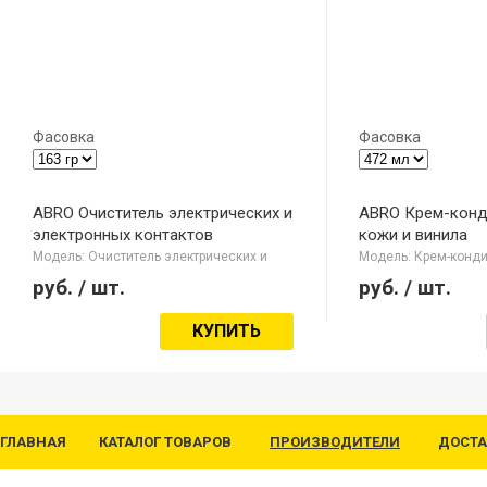
Фасовка
Фасовка
ABRO Очиститель электрических и
ABRO Крем-конд
электронных контактов
кожи и винила
Модель: Очиститель электрических и
Модель: Крем-конди
электронных контактов
винила
руб.
/ шт.
руб.
/ шт.
КУПИТЬ
ГЛАВНАЯ
КАТАЛОГ ТОВАРОВ
ПРОИЗВОДИТЕЛИ
ДОСТА