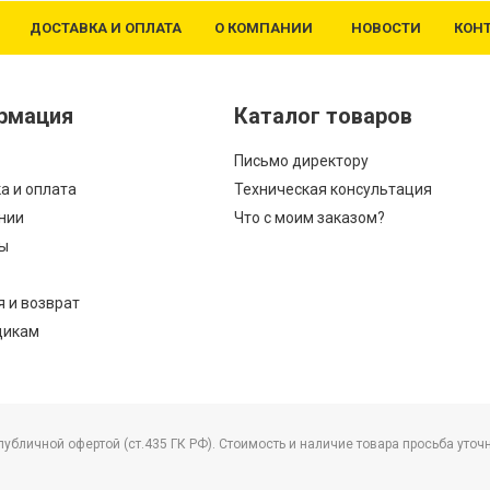
ДОСТАВКА И ОПЛАТА
О КОМПАНИИ
НОВОСТИ
КОН
рмация
Каталог товаров
Письмо директору
а и оплата
Техническая консультация
нии
Что с моим заказом?
ы
я и возврат
щикам
бличной офертой (ст.435 ГК РФ). Стоимость и наличие товара просьба уточ