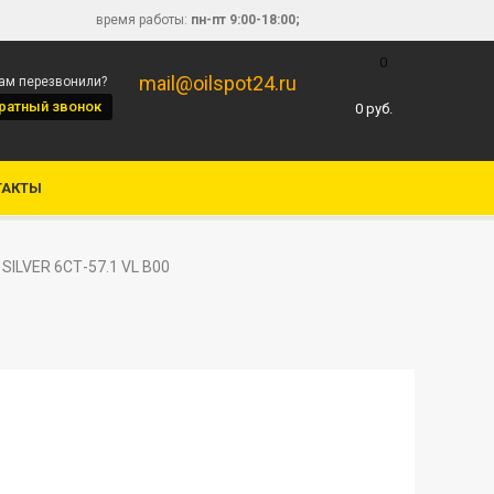
время работы:
пн-пт 9:00-18:00;
0
mail@oilspot24.ru
вам перезвонили?
ратный звонок
0
руб.
ТАКТЫ
SILVER 6СТ-57.1 VL B00