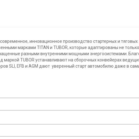
 современное, инновационное производство стартерных и тяговых
венными марками TITAN и TUBOR, которые адаптированы не только
снащенные разными внутренними мощными энергосистемами. Благо
од маркой TUBOR устанавливают на сборочных конвейерах ведущи
ов SLI, EFB и AGM дают уверенный старт автомобилю даже в самы