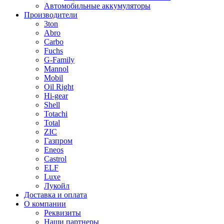
Автомобильные аккумуляторы
Производители
3ton
Abro
Carbo
Fuchs
G-Family
Mannol
Mobil
Oil Right
Hi-gear
Shell
Totachi
Total
ZIC
Газпром
Еneos
Сastrol
ELF
Luxe
Лукойл
Доставка и оплата
О компании
Реквизиты
Наши партнеры