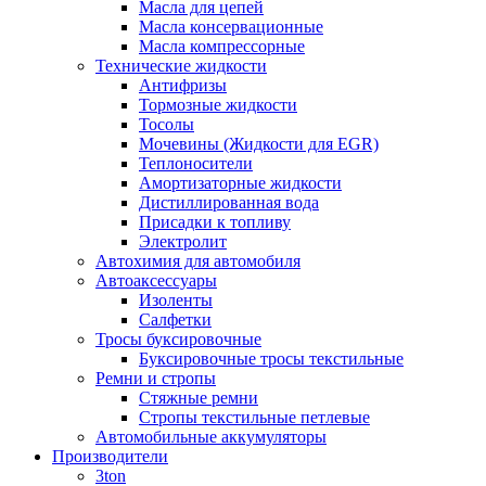
Масла для цепей
Масла консервационные
Масла компрессорные
Технические жидкости
Антифризы
Тормозные жидкости
Тосолы
Мочевины (Жидкости для EGR)
Теплоносители
Амортизаторные жидкости
Дистиллированная вода
Присадки к топливу
Электролит
Автохимия для автомобиля
Автоаксессуары
Изоленты
Салфетки
Тросы буксировочные
Буксировочные тросы текстильные
Ремни и стропы
Стяжные ремни
Стропы текстильные петлевые
Автомобильные аккумуляторы
Производители
3ton