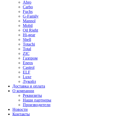
Abro
Carbo
Fuchs
G-Family
Mannol
Mobil
Oil Right
Hi-gear
Shell
Totachi
Total
ZIC
Газпром
Еneos
Сastrol
ELF
Luxe
Лукойл
Доставка и оплата
О компании
Реквизиты
Наши партнеры
Производители
Новости
Контакты