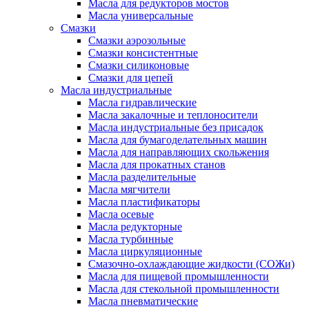
Масла для редукторов мостов
Масла универсальные
Cмазки
Смазки аэрозольные
Смазки консистентные
Смазки силиконовые
Смазки для цепей
Масла индустриальные
Масла гидравлические
Масла закалочные и теплоносители
Масла индустриальные без присадок
Масла для бумагоделательных машин
Масла для направляющих скольжения
Масла для прокатных станов
Масла разделительные
Масла мягчители
Масла пластификаторы
Масла осевые
Масла редукторные
Масла турбинные
Масла циркуляционные
Смазочно-охлаждающие жидкости (СОЖи)
Масла для пищевой промышленности
Масла для стекольной промышленности
Масла пневматические