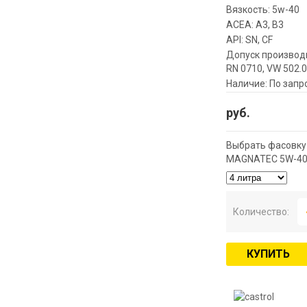
Вязкость: 5w-40
ACEA: A3, B3
API: SN, CF
Допуск производи
RN 0710, VW 502.0
Наличие: По запр
руб.
Выбрать фасовку
MAGNATEC 5W-40
Количество:
КУПИТЬ