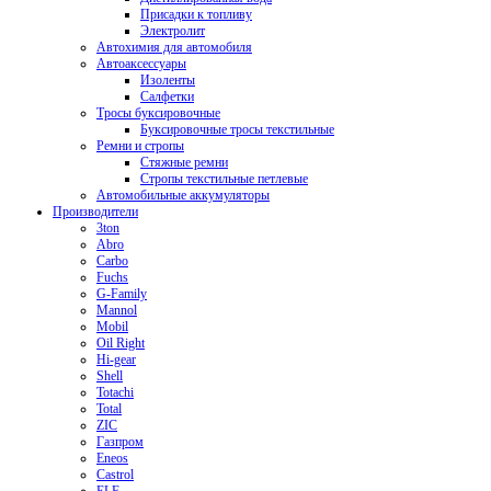
Присадки к топливу
Электролит
Автохимия для автомобиля
Автоаксессуары
Изоленты
Салфетки
Тросы буксировочные
Буксировочные тросы текстильные
Ремни и стропы
Стяжные ремни
Стропы текстильные петлевые
Автомобильные аккумуляторы
Производители
3ton
Abro
Carbo
Fuchs
G-Family
Mannol
Mobil
Oil Right
Hi-gear
Shell
Totachi
Total
ZIC
Газпром
Еneos
Сastrol