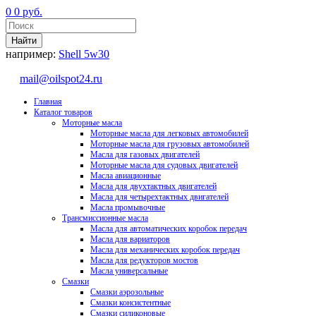
0
0
руб.
например:
Shell 5w30
mail@oilspot24.ru
Главная
Каталог товаров
Моторные масла
Моторные масла для легковых автомобилей
Моторные масла для грузовых автомобилей
Масла для газовых двигателей
Моторные масла для судовых двигателей
Масла авиационные
Масла для двухтактных двигателей
Масла для четырехтактных двигателей
Масла промывочные
Трансмиссионные масла
Масла для автоматических коробок передач
Масла для вариаторов
Масла для механических коробок передач
Масла для редукторов мостов
Масла универсальные
Cмазки
Смазки аэрозольные
Смазки консистентные
Смазки силиконовые