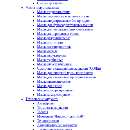
Смазки для цепей
Масла индустриальные
Масла гидравлические
Масла закалочные и теплоносители
Масла индустриальные без присадок
Масла для бумагоделательных машин
Масла для направляющих скольжения
Масла для прокатных станов
Масла разделительные
Масла мягчители
Масла пластификаторы
Масла осевые
Масла редукторные
Масла турбинные
Масла циркуляционные
Смазочно-охлаждающие жидкости (СОЖи)
Масла для пищевой промышленности
Масла для стекольной промышленности
Масла пневматические
Масла для цепей
Масла консервационные
Масла компрессорные
Технические жидкости
Антифризы
Тормозные жидкости
Тосолы
Мочевины (Жидкости для EGR)
Теплоносители
Амортизаторные жидкости
Дистиллированная вода