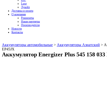
ELF
Luxe
Лукойл
Доставка и оплата
О компании
Реквизиты
Наши партнеры
Производители
Новости
Контакты
Аккумуляторы автомобильные
>
Аккумуляторы Азиатский
>
А
EP45JX
Аккумулятор Energizer Plus 545 158 03