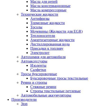
Масла для цепей
Масла консервационные
Масла компрессорные
Технические жидкости
Антифризы
Тормозные жидкости
Тосолы
Мочевины (Жидкости для EGR)
Теплоносители
Амортизаторные жидкости
Дистиллированная вода
Присадки к топливу
Электролит
Автохимия для автомобиля
Автоаксессуары
Изоленты
Салфетки
Тросы буксировочные
Буксировочные тросы текстильные
Ремни и стропы
Стяжные ремни
Стропы текстильные петлевые
Автомобильные аккумуляторы
Производители
3ton