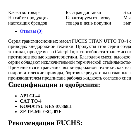
Качество товара
Быстрая доставка
Эко
На сайте продукция
Гарантируем отгрузку
Мы 
настоящих брендов
товара в день покупки
выг
Отзывы (0)
Серия трансмиссионных масел FUCHS TITAN UTTO TO-4 со
приводах внедорожной техники. Продукты этой серии созд
техники, прежде всего Caterpillar, к способности трансми
противоизносные характеристики. Благодаря смеси высокоо
серии обладают исключительной термической стабильност
Применяются в трансмиссиях внедорожной техники, как на
гидростатические приводы, бортовые редукторы и главные п
производителем предписана рабочая жидкость согласно специ
Спецификации и одобрения:
API GL-4
CAT TO-4
KOMATSU KES 07.868.1
ZF TE-ML 03C, 07F
Рекомендации FUCHS: