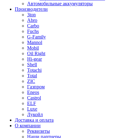
Автомобильные аккумуляторы
Производители
3ton
Abro
Carbo
Fuchs
G-Family
Mannol
Mobil
Oil Right
Hi-gear
Shell
Totachi
Total
ZIC
Газпром
Еneos
Сastrol
ELF
Luxe
Лукойл
Доставка и оплата
О компании
Реквизиты
Наши партнеры