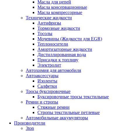
Масла для цепей
Масла консервационные
Масла компрессорные
Технические жидкости
Антифризы
Тормозные жидкости
Тосолы
Мочевины (Жидкости для EGR)
Теплоносители
Амортизаторные жидкости
Дистиллированная вода
Присадки к топливу
Электролит
Автохимия для автомобиля
Автоаксессуары
Изоленты
Салфетки
Тросы буксировочные
Буксировочные тросы текстильные
Ремни и стропы
Стяжные ремни
Стропы текстильные петлевые
Автомобильные аккумуляторы
Производители
3ton