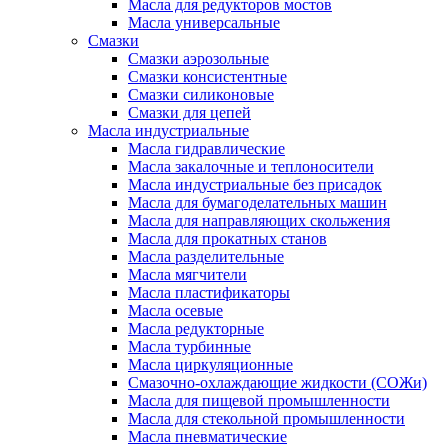
Масла для редукторов мостов
Масла универсальные
Cмазки
Смазки аэрозольные
Смазки консистентные
Смазки силиконовые
Смазки для цепей
Масла индустриальные
Масла гидравлические
Масла закалочные и теплоносители
Масла индустриальные без присадок
Масла для бумагоделательных машин
Масла для направляющих скольжения
Масла для прокатных станов
Масла разделительные
Масла мягчители
Масла пластификаторы
Масла осевые
Масла редукторные
Масла турбинные
Масла циркуляционные
Смазочно-охлаждающие жидкости (СОЖи)
Масла для пищевой промышленности
Масла для стекольной промышленности
Масла пневматические