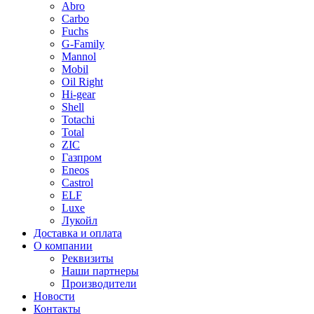
Abro
Carbo
Fuchs
G-Family
Mannol
Mobil
Oil Right
Hi-gear
Shell
Totachi
Total
ZIC
Газпром
Еneos
Сastrol
ELF
Luxe
Лукойл
Доставка и оплата
О компании
Реквизиты
Наши партнеры
Производители
Новости
Контакты