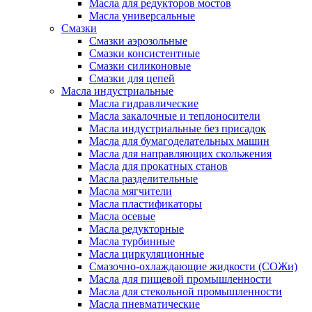
Масла для редукторов мостов
Масла универсальные
Cмазки
Смазки аэрозольные
Смазки консистентные
Смазки силиконовые
Смазки для цепей
Масла индустриальные
Масла гидравлические
Масла закалочные и теплоносители
Масла индустриальные без присадок
Масла для бумагоделательных машин
Масла для направляющих скольжения
Масла для прокатных станов
Масла разделительные
Масла мягчители
Масла пластификаторы
Масла осевые
Масла редукторные
Масла турбинные
Масла циркуляционные
Смазочно-охлаждающие жидкости (СОЖи)
Масла для пищевой промышленности
Масла для стекольной промышленности
Масла пневматические