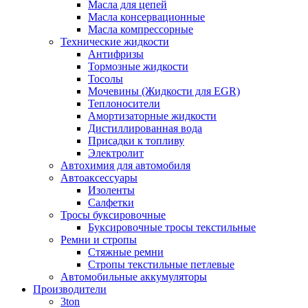
Масла для цепей
Масла консервационные
Масла компрессорные
Технические жидкости
Антифризы
Тормозные жидкости
Тосолы
Мочевины (Жидкости для EGR)
Теплоносители
Амортизаторные жидкости
Дистиллированная вода
Присадки к топливу
Электролит
Автохимия для автомобиля
Автоаксессуары
Изоленты
Салфетки
Тросы буксировочные
Буксировочные тросы текстильные
Ремни и стропы
Стяжные ремни
Стропы текстильные петлевые
Автомобильные аккумуляторы
Производители
3ton