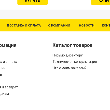
КУПИТЬ
КУПИ
ДОСТАВКА И ОПЛАТА
О КОМПАНИИ
НОВОСТИ
КОН
рмация
Каталог товаров
Письмо директору
а и оплата
Техническая консультация
нии
Что с моим заказом?
ы
я и возврат
щикам