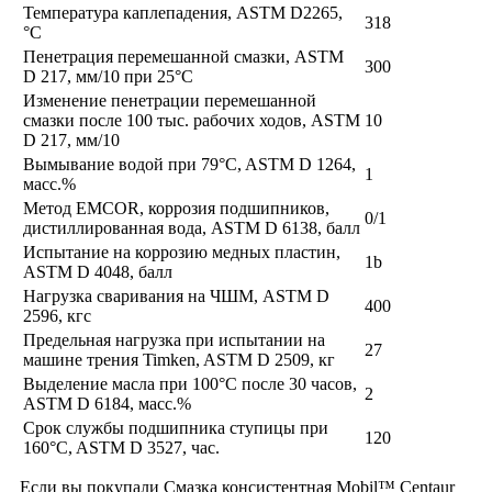
Температура каплепадения, ASTM D2265,
318
°C
Пенетрация перемешанной смазки, ASTM
300
D 217, мм/10 при 25°C
Изменение пенетрации перемешанной
смазки после 100 тыс. рабочих ходов, ASTM
10
D 217, мм/10
Вымывание водой при 79°C, ASTM D 1264,
1
масс.%
Метод EMCOR, коррозия подшипников,
0/1
дистиллированная вода, ASTM D 6138, балл
Испытание на коррозию медных пластин,
1b
ASTM D 4048, балл
Нагрузка сваривания на ЧШМ, ASTM D
400
2596, кгс
Предельная нагрузка при испытании на
27
машине трения Timken, ASTM D 2509, кг
Выделение масла при 100°C после 30 часов,
2
ASTM D 6184, масс.%
Срок службы подшипника ступицы при
120
160°C, ASTM D 3527, час.
Если вы покупали Смазка консистентная Mobil™ Centaur