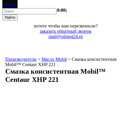
0
0
руб.
время работы:
пн-пт 9:00-18:00;
хотите чтобы вам перезвонили?
заказать
обратный звонок
mail@oilspot24.ru
Производители
>
Масло Mobil
>
Смазка консистентная
Mobil™ Centaur XHP 221
Смазка консистентная Mobil™
Centaur XHP 221