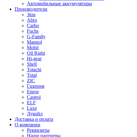
Автомобильные аккумуляторы
Производители
3ton
Abro
Carbo
Fuchs
G-Family
Mannol
Mobil
Oil Right
Hi-gear
Shell
Totachi
Total
ZIC
Газпром
Еneos
Сastrol
ELF
Luxe
Лукойл
Доставка и оплата
О компании
Реквизиты
Наши партнеры