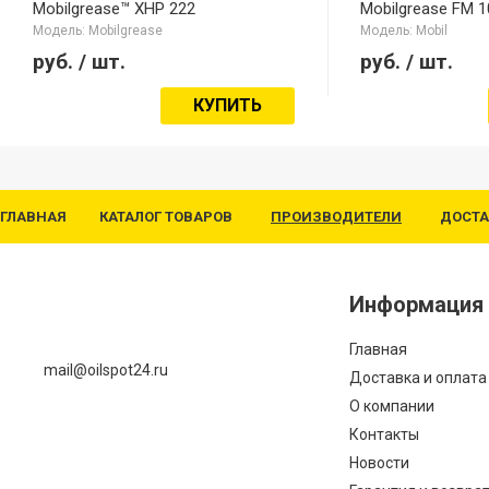
Mobilgrease™ XHP 222
Mobilgrease FM 1
Модель: Mobilgrease
Модель: Mobil
руб.
/ шт.
руб.
/ шт.
КУПИТЬ
ГЛАВНАЯ
КАТАЛОГ ТОВАРОВ
ПРОИЗВОДИТЕЛИ
ДОСТА
Информация
Главная
mail@oilspot24.ru
Доставка и оплата
О компании
Контакты
Новости