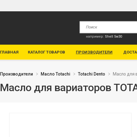
например:
Shell 5w30
ГЛАВНАЯ
КАТАЛОГ ТОВАРОВ
ПРОИЗВОДИТЕЛИ
ДОСТА
Производители
Масло Totachi
Totachi Dento
Масло для 
Масло для вариаторов TOTA