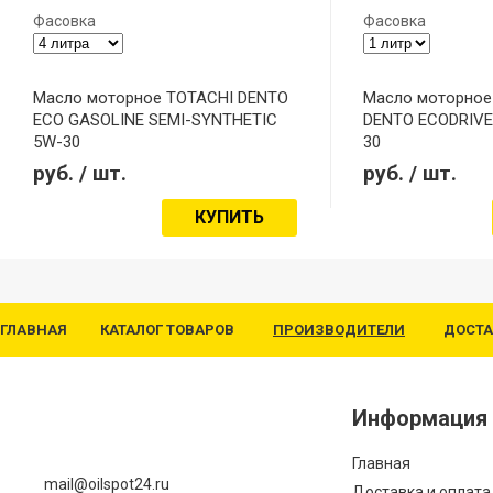
Фасовка
Фасовка
Масло моторное TOTACHI DENTO
Масло моторное 
ECO GASOLINE SEMI-SYNTHETIC
DENTO ECODRIVE
5W-30
30
руб.
/ шт.
руб.
/ шт.
КУПИТЬ
ГЛАВНАЯ
КАТАЛОГ ТОВАРОВ
ПРОИЗВОДИТЕЛИ
ДОСТА
Информация
Главная
mail@oilspot24.ru
Доставка и оплата