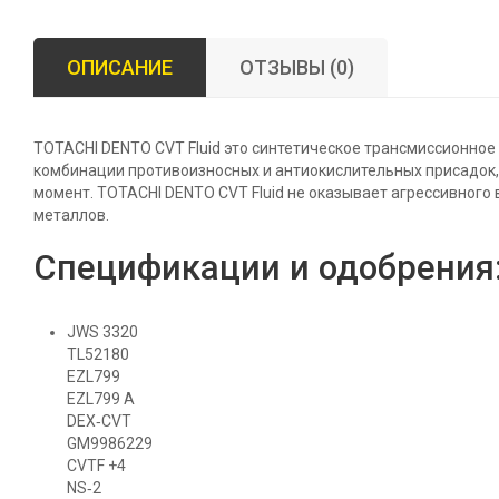
ОПИСАНИЕ
ОТЗЫВЫ (0)
TOTACHI DENTO CVT Fluid это синтетическое трансмиссионное
комбинации противоизносных и антиокислительных присадок
момент. TOTACHI DENTO CVT Fluid не оказывает агрессивного 
металлов.
Спецификации и одобрения
JWS 3320
TL52180
EZL799
EZL799 A
DEX‐CVT
GM9986229
CVTF +4
NS‐2